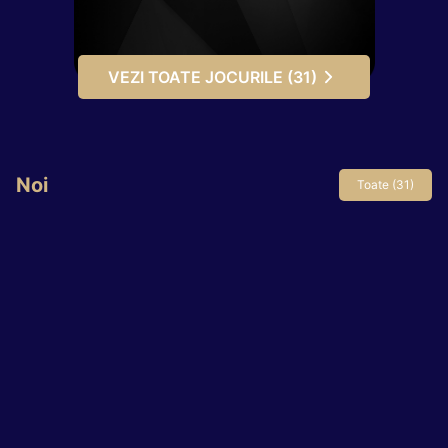
VEZI TOATE JOCURILE
(
31
)
Noi
Toate
(
31
)