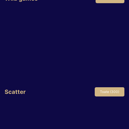
Scatter
Toate
(
300
)