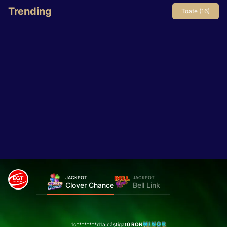
Trending
Toate
(
16
)
JACKPOT
JACKPOT
Clover Chance
Bell Link
1c********d1
a câștigat
0
RON