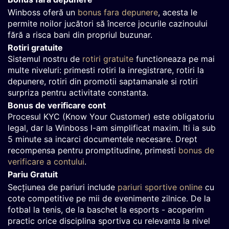
Winboss oferă un
bonus fara depunere
, acesta le
permite noilor jucători să încerce jocurile cazinoului
fără a risca bani din propriul buzunar.
Rotiri gratuite
Sistemul nostru de
rotiri gratuite
functioneaza pe mai
multe niveluri: primesti rotiri la inregistrare, rotiri la
depunere, rotiri din promotii saptamanale si rotiri
surpriza pentru activitate constanta.
Bonus de verificare cont
Procesul KYC (Know Your Customer) este obligatoriu
legal, dar la Winboss l-am simplificat maxim. Iti ia sub
5 minute sa incarci documentele necesare. Drept
recompensa pentru promptitudine, primesti
bonus de
verificare a contului
.
Pariu Gratuit
Secțiunea de pariuri include
pariuri sportive online
cu
cote competitive pe mii de evenimente zilnice. De la
fotbal la tenis, de la baschet la esports - acoperim
practic orice disciplina sportiva cu relevanta la nivel