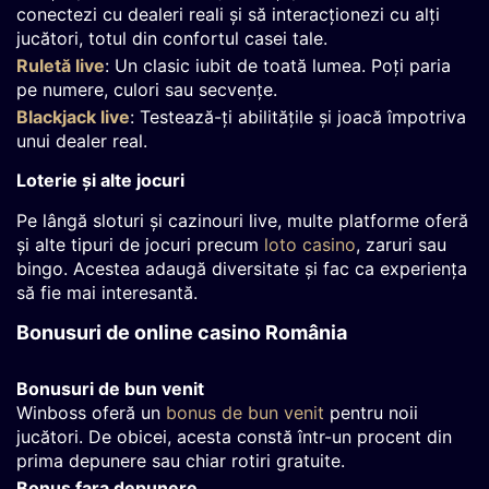
conectezi cu dealeri reali și să interacționezi cu alți
jucători, totul din confortul casei tale.
Ruletă live
: Un clasic iubit de toată lumea. Poți paria
pe numere, culori sau secvențe.
Blackjack live
: Testează-ți abilitățile și joacă împotriva
unui dealer real.
Loterie și alte jocuri
Pe lângă sloturi și cazinouri live, multe platforme oferă
și alte tipuri de jocuri precum
loto casino
, zaruri sau
bingo. Acestea adaugă diversitate și fac ca experiența
să fie mai interesantă.
Bonusuri de online casino România
Bonusuri de bun venit
Winboss oferă un
bonus de bun venit
pentru noii
jucători. De obicei, acesta constă într-un procent din
prima depunere sau chiar rotiri gratuite.
Bonus fara depunere