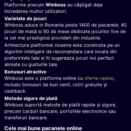
Platforme precum
Winboss
au câștigat deja
încrederea multor utilizatori.
Varietate de jocuri
Winboss aduce in Romania peste 1400 de pacanele, 40
jocuri de masă si 60 de mese dedicate jocurilor live de
la cei mai prestigiosi provideri din industrie.
Arhitectura platformei noastre este construita pe un
algoritm inteligent de recomandare care invata din
preferintele tale si iti sugereaza jocuri noi perfect
aliniate cu gusturile tale.
Bonusuri atractive
Winboss este o platforma online cu
oferte casino
,
inclusiv bonusuri de bun venit, rotiri gratuite și
cashback.
Metode sigure de plată
Winboss suportă metode de plată rapide și sigure,
precum carduri bancare, portofele electronice sau
transferuri bancare.
Cele mai bune pacanele online