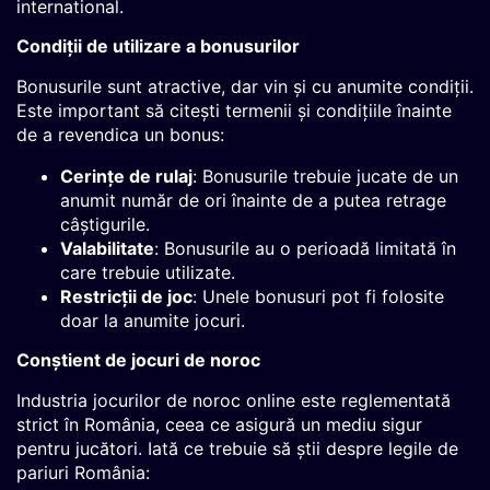
international.
Condiții de utilizare a bonusurilor
Bonusurile sunt atractive, dar vin și cu anumite condiții.
Este important să citești termenii și condițiile înainte
de a revendica un bonus:
Cerințe de rulaj
: Bonusurile trebuie jucate de un
anumit număr de ori înainte de a putea retrage
câștigurile.
Valabilitate
: Bonusurile au o perioadă limitată în
care trebuie utilizate.
Restricții de joc
: Unele bonusuri pot fi folosite
doar la anumite jocuri.
Conștient de jocuri de noroc
Industria jocurilor de noroc online este reglementată
strict în România, ceea ce asigură un mediu sigur
pentru jucători. Iată ce trebuie să știi despre legile de
pariuri România: