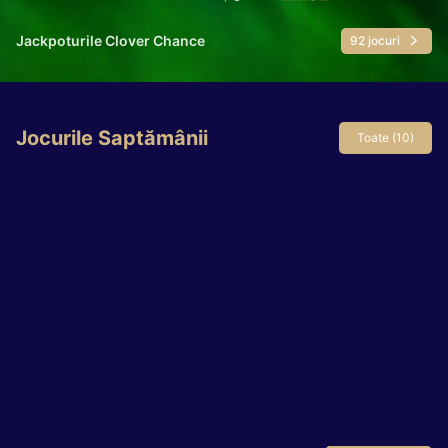
Jackpoturile Clover Chance
92
jocuri
Jocurile Saptămânii
Toate
(
10
)