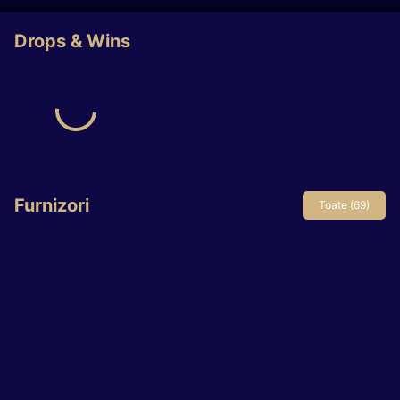
Drops & Wins
Furnizori
Toate
(
69
)