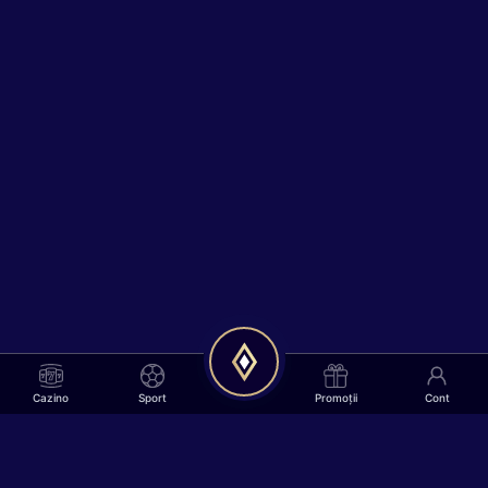
Cazino
Sport
Promoții
Cont
Plăți rapide