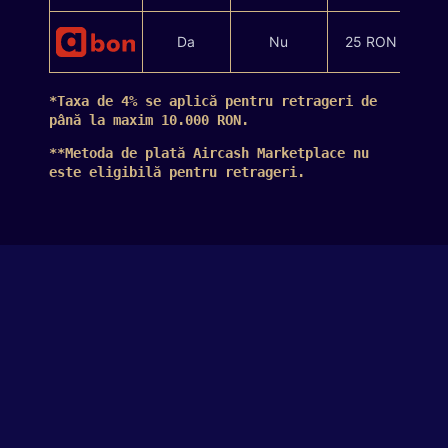
Da
Nu
25 RON
*Taxa de 4% se aplică pentru retrageri de
până la maxim 10.000 RON.
**Metoda de plată Aircash Marketplace nu
este eligibilă pentru retrageri.