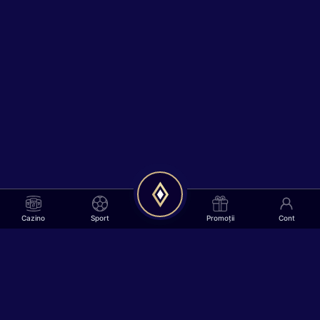
Cazino
Sport
Promoții
Cont
Plăți rapide