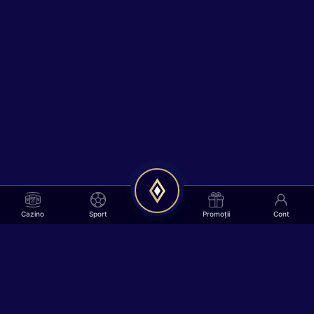
Cazino
Sport
Promoții
Cont
Plăți rapide