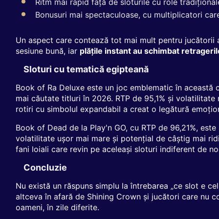
Ritm mai rapid față de sloturile cu role tradițional
Bonusuri mai spectaculoase, cu multiplicatori car
Un aspect care contează tot mai mult pentru jucătorii 
sesiune bună, iar
plățile instant au schimbat retrageri
Sloturi cu tematică egipteană
Book of Ra Deluxe este un joc emblematic în această ca
mai căutate titluri în 2026. RTP de 95,1% și volatilitate 
rotiri cu simbolul expandabil a creat o legătură emoțion
Book of Dead de la Play'n GO, cu RTP de 96,21%, este 
volatilitate ușor mai mare și potențial de câștig mai ri
fani loiali care revin pe aceleași sloturi indiferent de no
Concluzie
Nu există un răspuns simplu la întrebarea „ce slot e ce
altceva în afară de Shining Crown și jucători care nu 
oameni, în zile diferite.