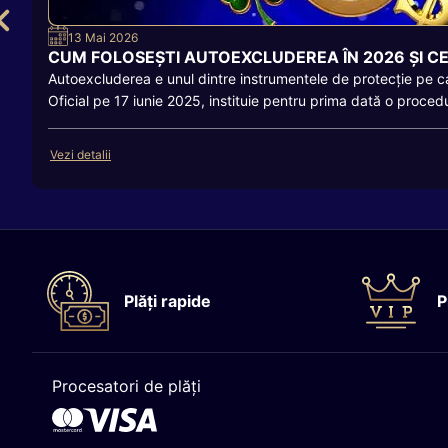
13 Mai 2026
CUM FOLOSEȘTI AUTOEXCLUDEREA ÎN 2026 ȘI C
Autoexcluderea e unul dintre instrumentele de protecție pe car
Oficial pe 17 iunie 2025, instituie pentru prima dată o proce
Vezi detalii
Plăți rapide
P
Procesatori de plăți