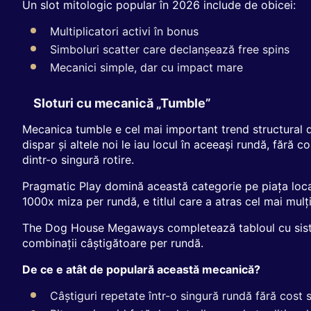
Un slot mitologic popular în 2026 include de obicei:
Multiplicatori activi în bonus
Simboluri scatter care declanșează free spins
Mecanici simple, dar cu impact mare
Sloturi cu mecanică „Tumble”
Mecanica tumble e cel mai important trend structural 
dispar și altele noi le iau locul în aceeași rundă, fără
dintr-o singură rotire.
Pragmatic Play domină această categorie pe piața loc
1000x miza per rundă, e titlul care a atras cel mai mul
The Dog House Megaways completează tabloul cu sist
combinații câștigătoare per rundă.
De ce e atât de populară această mecanică?
Câștiguri repetate într-o singură rundă fără cost 