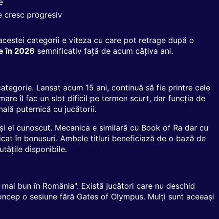
e
e cresc progresiv
acestei categorii e viteza cu care pot retrage după o
le în 2026
semnificativ față de acum câțiva ani.
tegorie. Lansat acum 15 ani, continuă să fie printre cele
mare îl fac un slot dificil pe termen scurt, dar funcția de
ală puternică cu jucătorii.
și el cunoscut. Mecanica e similară cu Book of Ra dar cu
dicat în bonusuri. Ambele titluri beneficiază de o bază de
utățile disponibile.
l mai bun în România". Există jucători care nu deschid
concep o sesiune fără Gates of Olympus. Mulți sunt aceeași