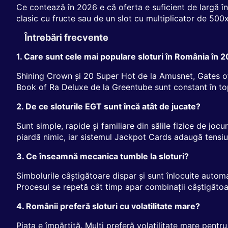
Ce contează în 2026 e că oferta e suficient de largă î
clasic cu fructe sau de un slot cu multiplicator de 500x
Întrebări frecvente
1. Care sunt cele mai populare sloturi în România în 
Shining Crown și 20 Super Hot de la Amusnet, Gates o
Book of Ra Deluxe de la Greentube sunt constant în topu
2. De ce sloturile EGT sunt încă atât de jucate?
Sunt simple, rapide și familiare din sălile fizice de jocu
piardă nimic, iar sistemul Jackpot Cards adaugă tensiu
3. Ce înseamnă mecanica tumble la sloturi?
Simbolurile câștigătoare dispar și sunt înlocuite automa
Procesul se repetă cât timp apar combinații câștigătoa
4. Românii preferă sloturi cu volatilitate mare?
Piața e împărțită. Mulți preferă volatilitate mare pentr