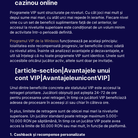
cazinou online
Programele VIP sunt structurate pe niveluri. Cu cât joci mai mult și
depui sume mai mari, cu atât urci mai repede în ierarhie. Fiecare nivel
vine cu un set de beneficii suplimentare față de cel anterior, iar
accesul la nivelurile superioare este condiționat de un volum minim
de activitate într-o perioadă definită.
Programul VIP de la Winboss
funcționează pe același principiu:
loialitatea este recompensată progresiv, iar beneficiile cresc odată
cu nivelul atins. Înainte să analizezi avantajele și dezavantajele, e
util să înțelegi că nu toate programele VIP sunt identice. Unele sunt
accesibile oricărui jucător activ, altele sunt doar pe invitație.
[article-section|Avantajele unui
cont VIP|AvantajeleunicontVIP]
Unul dintre beneficiile concrete ale statutului VIP este accesul la
retrageri prioritare. Jucătorii obișnuiți pot aștepta 24-72 de ore
pentru procesarea unei retrageri, în timp ce jucătorii VIP beneficiază
adesea de procesare în aceeași zi sau chiar în câteva ore.
În plus, limitele de retragere sunt de obicei mai mari la nivelurile
superioare. Un jucător standard poate retrage maximum 5.000-
10.000 RON pe săptămână, în timp ce un jucător VIP poate avea
acces la limite de 50.000 RON sau mai mult, în funcție de platformă.
1. Cashback și recompense personalizate