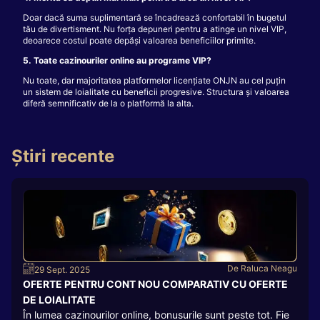
Doar dacă suma suplimentară se încadrează confortabil în bugetul
tău de divertisment. Nu forța depuneri pentru a atinge un nivel VIP,
deoarece costul poate depăși valoarea beneficiilor primite.
5. Toate cazinouriler online au programe VIP?
Nu toate, dar majoritatea platformelor licențiate ONJN au cel puțin
un sistem de loialitate cu beneficii progresive. Structura și valoarea
diferă semnificativ de la o platformă la alta.
Știri recente
De
Raluca Neagu
29 Sept. 2025
OFERTE PENTRU CONT NOU COMPARATIV CU OFERTE
DE LOIALITATE
În lumea cazinourilor online, bonusurile sunt peste tot. Fie