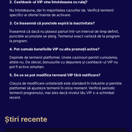
2. Cashback-ul VIP vine întotdeauna cu rulaj?
Nu întotdeauna, dar în majoritatea cazurilor da. Verifică termenii
specifici ai ofertei înainte de activare.
3. Ce înseamnă că punctele expiră la inactivitate?
Înseamnă că dacă nu plasezi pariuri într-un interval de timp definit,
punctele acumulate se șterg. Termenul exact variază de la program
la program.
4. Pot cumula beneficiile VIP cu alte promoții active?
Depinde de termenii platformei. Unele cazinouri permit cumularea,
altele nu. De obicei, bonusurile cu depunere și cashback-ul VIP nu
pot fi active simultan.
5. De ce se pot modifica termenii VIP fără notificare?
Clauza de modificare unilaterală este standard în industrie și permite
platformei să ajusteze termenii în orice moment. Verifică periodic
termenii programului, mai ales dacă nivelul tău VIP s-a schimbat
recent.
Știri recente