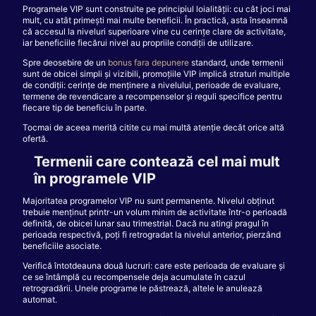
Programele VIP sunt construite pe principiul loialității: cu cât joci mai
mult, cu atât primești mai multe beneficii. În practică, asta înseamnă
că accesul la niveluri superioare vine cu cerințe clare de activitate,
iar beneficiile fiecărui nivel au propriile condiții de utilizare.
Spre deosebire de un
bonus fara depunere
standard, unde termenii
sunt de obicei simpli și vizibili, promoțiile VIP implică straturi multiple
de condiții: cerințe de menținere a nivelului, perioade de evaluare,
termene de revendicare a recompenselor și reguli specifice pentru
fiecare tip de beneficiu în parte.
Tocmai de aceea merită citite cu mai multă atenție decât orice altă
ofertă.
Termenii care contează cel mai mult
în programele VIP
Majoritatea programelor VIP nu sunt permanente. Nivelul obținut
trebuie menținut printr-un volum minim de activitate într-o perioadă
definită, de obicei lunar sau trimestrial. Dacă nu atingi pragul în
perioada respectivă, poți fi retrogradat la nivelul anterior, pierzând
beneficiile asociate.
Verifică întotdeauna două lucruri: care este perioada de evaluare și
ce se întâmplă cu recompensele deja acumulate în cazul
retrogradării. Unele programe le păstrează, altele le anulează
automat.