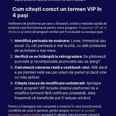
Cum citești corect un termen VIP în
4 pași
Indiferent de platforma pe care o folosești, există o metodă rapidă de
analiză care funcționează pentru orice program.
Programul VIP de la
Winboss
și orice alt program similar pot fi evaluate cu aceiași pași:
Identifică perioada de evaluare:
Lunar, trimestrial sau
anual. Cu cât perioada e mai scurtă, cu atât presiunea
de activitate e mai mare.
Verifică ce se întâmplă la retrogradare:
Se păstrează
punctele și recompensele acumulate sau se șterg?
Calculează valoarea reală a cashback-ului:
Află dacă
e pe pierderi nete sau pe volum de pariuri și dacă vine
cu rulaj aplicat.
Citește clauza de modificare unilaterală:
Aproape
orice program VIP include dreptul platformei de a
modifica termenii fără notificare prealabilă. Asta
înseamnă că beneficiile pot fi reduse oricând.
Pentru o înțelegere mai completă a modului în care funcționează
condițiile de rulaj în general, ghidul despre
termeni si conditii
bonusuri casino online
acoperă în detaliu mecanismele comune