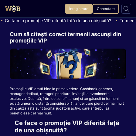
Înregistrare
Conectare
Ce face o promoție VIP diferită față de una obișnuită?
Termenii
Cum să citești corect termenii ascunși din
promoțiile VIP
Promoțiile VIP arată bine la prima vedere. Cashback generos,
manager dedicat, retrageri prioritare, invitații la evenimente
exclusive. Doar că, între ce scrie în anunț și ce găsești în termeni
există uneori o distanță considerabilă. Iar cei care pierd cel mai mult
din cauza asta sunt tocmai jucătorii activi, care ar trebui să
beneficieze cel mai mult.
Ce face o promoție VIP diferită față
de una obișnuită?