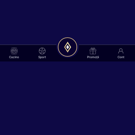
Cazino
Sport
Promoții
Cont
Plăți rapide
Program VIP
Pariuri sportive