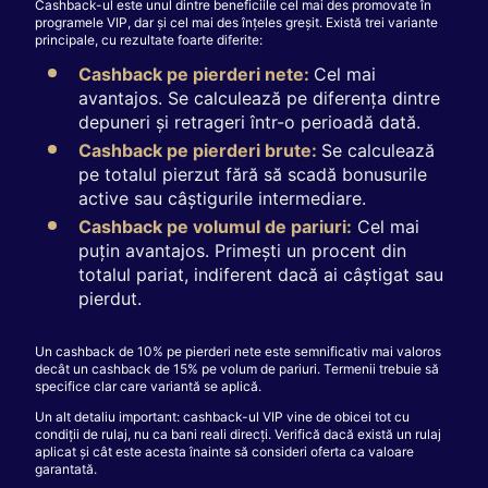
Cashback-ul este unul dintre beneficiile cel mai des promovate în
programele VIP, dar și cel mai des înțeles greșit. Există trei variante
principale, cu rezultate foarte diferite:
Cashback pe pierderi nete:
Cel mai
avantajos. Se calculează pe diferența dintre
depuneri și retrageri într-o perioadă dată.
Cashback pe pierderi brute:
Se calculează
pe totalul pierzut fără să scadă bonusurile
active sau câștigurile intermediare.
Cashback pe volumul de pariuri:
Cel mai
puțin avantajos. Primești un procent din
totalul pariat, indiferent dacă ai câștigat sau
pierdut.
Un cashback de 10% pe pierderi nete este semnificativ mai valoros
decât un cashback de 15% pe volum de pariuri. Termenii trebuie să
specifice clar care variantă se aplică.
Un alt detaliu important: cashback-ul VIP vine de obicei tot cu
condiții de rulaj, nu ca bani reali direcți. Verifică dacă există un rulaj
aplicat și cât este acesta înainte să consideri oferta ca valoare
garantată.