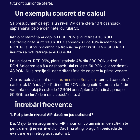
tuturor tipurilor de oferte.
Un exemplu concret de calcul
Să presupunem că ești la un nivel VIP care oferă 10% cashback
săptămânal pe pierderi nete, cu rulaj 5x.
Într-o săptămână ai depus 1.000 RON și ai retras 400 RON.
Pierderile nete sunt 600 RON. Cashback-ul de 10% înseamnă 60
RON. Rulajul 5x înseamnă că trebuie să pariezi 60 x 5 = 300 RON
înainte să poți retrage acei 60 RON.
La un slot cu RTP 96%, pierzi statistic 4% din 300 RON, adică 12
RON. Valoarea reală a cashback-ului nu este 60 RON, ci aproximativ
48 RON. Nu e neglijabil, dar e diferit față de ce pare la prima vedere.
Același calcul aplicat unui
casino online Romania
licențiat care oferă
cashback fără rulaj îți dă direct 60 RON retragabili. Diferența față de
varianta cu rulaj 5x este de 12 RON per săptămână, adică aproape
50 RON pe lună doar din această clauză.
Întrebări frecvente
1. Pot pierde nivelul VIP dacă nu joc suficient?
Da. Majoritatea programelor VIP impun un volum minim de activitate
pentru menținerea nivelului. Dacă nu atingi pragul în perioada de
evaluare, ești retrogradat automat.