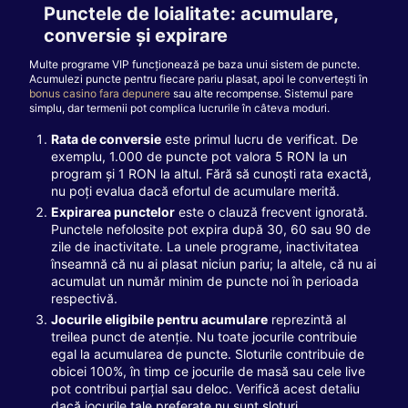
Punctele de loialitate: acumulare,
conversie și expirare
Multe programe VIP funcționează pe baza unui sistem de puncte.
Acumulezi puncte pentru fiecare pariu plasat, apoi le convertești în
bonus casino fara depunere
sau alte recompense. Sistemul pare
simplu, dar termenii pot complica lucrurile în câteva moduri.
Rata de conversie
este primul lucru de verificat. De
exemplu, 1.000 de puncte pot valora 5 RON la un
program și 1 RON la altul. Fără să cunoști rata exactă,
nu poți evalua dacă efortul de acumulare merită.
Expirarea punctelor
este o clauză frecvent ignorată.
Punctele nefolosite pot expira după 30, 60 sau 90 de
zile de inactivitate. La unele programe, inactivitatea
înseamnă că nu ai plasat niciun pariu; la altele, că nu ai
acumulat un număr minim de puncte noi în perioada
respectivă.
Jocurile eligibile pentru acumulare
reprezintă al
treilea punct de atenție. Nu toate jocurile contribuie
egal la acumularea de puncte. Sloturile contribuie de
obicei 100%, în timp ce jocurile de masă sau cele live
pot contribui parțial sau deloc. Verifică acest detaliu
dacă jocurile tale preferate nu sunt sloturi.