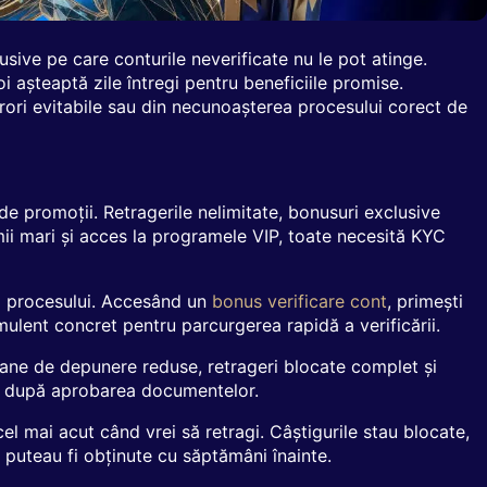
usive pe care conturile neverificate nu le pot atinge.
 așteaptă zile întregi pentru beneficiile promise.
 erori evitabile sau din necunoașterea procesului corect de
 de promoții. Retragerile nelimitate, bonusuri exclusive
mii mari și acces la programele VIP, toate necesită KYC
a procesului. Accesând un
bonus verificare cont
, primești
ulent concret pentru parcurgerea rapidă a verificării.
afoane de depunere reduse, retrageri blocate complet și
eu după aprobarea documentelor.
 cel mai acut când vrei să retragi. Câștigurile stau blocate,
e puteau fi obținute cu săptămâni înainte.