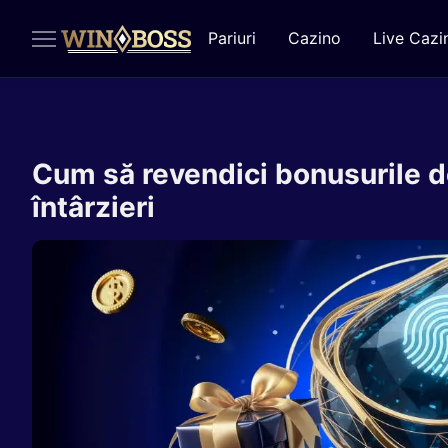
Pariuri
Cazino
Live Cazi
Cum să revendici bonusurile d
întârzieri