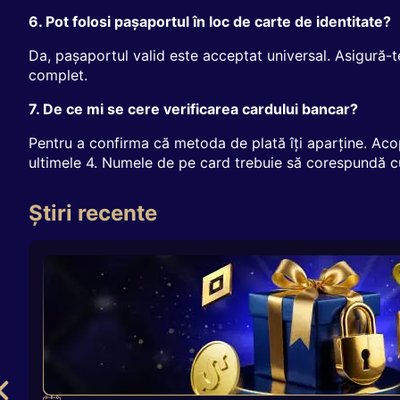
6. Pot folosi pașaportul în loc de carte de identitate?
Da, pașaportul valid este acceptat universal. Asigură-te
complet.
7. De ce mi se cere verificarea cardului bancar?
Pentru a confirma că metoda de plată îți aparține. Acope
ultimele 4. Numele de pe card trebuie să corespundă cu
Știri recente