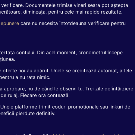
verificare. Documentele trimise vineri seara pot aștepta
lucrătoare, dimineața, pentru cele mai rapide rezultate.
 depunere
care nu necesită întotdeauna verificare pentru
nterfața contului. Din acel moment, cronometrul începe
țiunea.
e oferte noi au apărut. Unele se creditează automat, altele
pentru a nu rata nimic.
 aprobare, nu de când le observi tu. Trei zile de întârziere
 de rulaj. Fiecare oră contează.
. Unele platforme trimit coduri promoționale sau linkuri de
eficii pierdute definitiv.