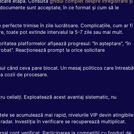
ecare etapă. Consultă
ghidul complet despre înregistrare și
 documente sunt acceptate, în ce format și cum să le
rfecte trimise în zile lucrătoare. Complicațiile, cum ar fi
re, toate pot extinde intervalul la 5-7 zile sau mai mult.
ritatea platformelor afișează progresul: "în așteptare", "în
robat". Reacționează prompt la orice solicitare
l când ceva pare blocat. Un mesaj politicos care întreabă
a cozii de procesare.
ru ceilalți. Exploatează acest avantaj sistematic, nu
tele se acumulează mai rapid, nivelurile VIP devin atingibile
radar. Investiția în verificare se recuperează multiplicat.
sal cont verificat. Participarea la competiții cu fonduri de