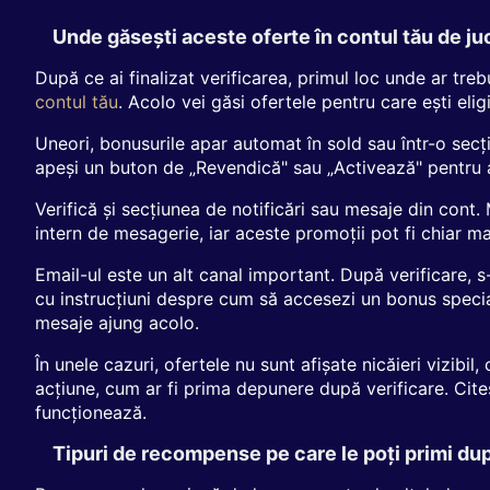
Unde găsești aceste oferte în contul tău de ju
După ce ai finalizat verificarea, primul loc unde ar treb
contul tău
. Acolo vei găsi ofertele pentru care ești eligi
Uneori, bonusurile apar automat în sold sau într-o secț
apeși un buton de „Revendică" sau „Activează" pentru a
Verifică și secțiunea de notificări sau mesaje din cont.
intern de mesagerie, iar aceste promoții pot fi chiar m
Email-ul este un alt canal important. După verificare, 
cu instrucțiuni despre cum să accesezi un bonus special
mesaje ajung acolo.
În unele cazuri, ofertele nu sunt afișate nicăieri vizibi
acțiune, cum ar fi prima depunere după verificare. Cite
funcționează.
Tipuri de recompense pe care le poți primi du