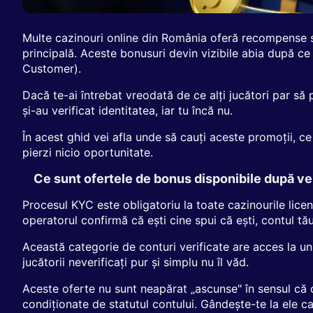
Multe cazinouri online din România oferă recompense s
principală. Aceste bonusuri devin vizibile abia după ce
Customer).
Dacă te-ai întrebat vreodată de ce alți jucători par să 
și-au verificat identitatea, iar tu încă nu.
În acest ghid vei afla unde să cauți aceste promoții, c
pierzi nicio oportunitate.
Ce sunt ofertele de bonus disponibile după veri
Procesul KYC este obligatoriu la toate cazinourile lice
operatorul confirmă că ești cine spui că ești, contul tău
Această categorie de conturi verificate are acces la un
jucătorii neverificați pur și simplu nu îl văd.
Aceste oferte nu sunt neapărat „ascunse" în sensul că c
condiționate de statutul contului. Gândește-te la ele c