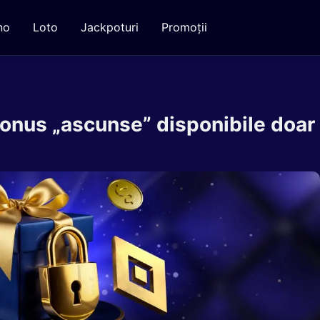
no
Loto
Jackpoturi
Promoții
bonus „ascunse” disponibile doar