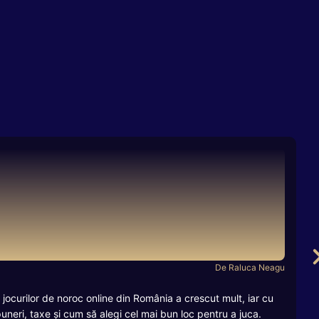
De
Raluca Neagu
C
a jocurilor de noroc online din România a crescut mult, iar cu
As
puneri, taxe și cum să alegi cel mai bun loc pentru a juca.
De