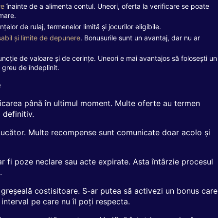
re
înainte de a alimenta contul. Uneori, oferta la verificare se poate
 mare.
elor de rulaj, termenelor limită și jocurilor eligibile.
bil și limite de depunere
. Bonusurile sunt un avantaj, dar nu ar
uncție de valoare și de cerințe. Uneori e mai avantajos să folosești un
greu de îndeplinit.
e
ficarea până în ultimul moment. Multe oferte au termen
 definitiv.
de jucător. Multe recompense sunt comunicate doar acolo și
ar fi poze neclare sau acte expirate. Asta întârzie procesul
.
o greșeală costisitoare. S-ar putea să activezi un bonus care
 interval pe care nu îl poți respecta.