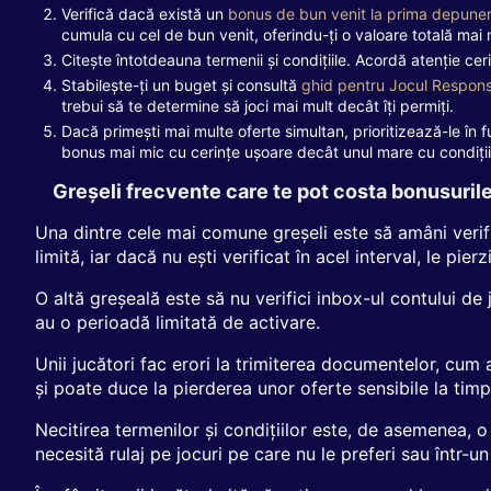
Verifică dacă există un
bonus de bun venit la prima depune
cumula cu cel de bun venit, oferindu-ți o valoare totală mai
Citește întotdeauna termenii și condițiile. Acordă atenție cerinț
Stabilește-ți un buget și consultă
ghid pentru Jocul Responsa
trebui să te determine să joci mai mult decât îți permiți.
Dacă primești mai multe oferte simultan, prioritizează-le în f
bonus mai mic cu cerințe ușoare decât unul mare cu condiții 
Greșeli frecvente care te pot costa bonusuril
Una dintre cele mai comune greșeli este să amâni veri
limită, iar dacă nu ești verificat în acel interval, le pierzi
O altă greșeală este să nu verifici inbox-ul contului 
au o perioadă limitată de activare.
Unii jucători fac erori la trimiterea documentelor, cum 
și poate duce la pierderea unor oferte sensibile la timp
Necitirea termenilor și condițiilor este, de asemenea, 
necesită rulaj pe jocuri pe care nu le preferi sau într-un