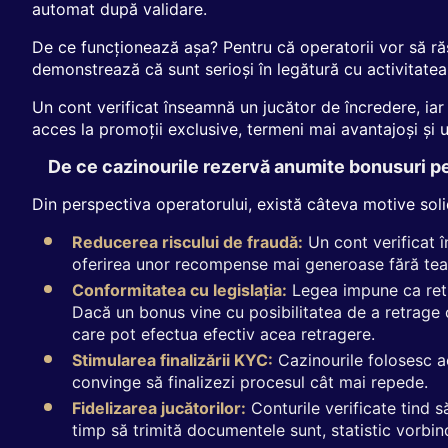
automat după validare.
De ce funcționează așa? Pentru că operatorii vor să răs
demonstrează că sunt serioși în legătură cu activitatea
Un cont verificat înseamnă un jucător de încredere, iar c
acces la promoții exclusive, termeni mai avantajoși și u
De ce cazinourile rezervă anumite bonusuri pe
Din perspectiva operatorului, există câteva motive sol
Reducerea riscului de fraudă:
Un cont verificat î
oferirea unor recompense mai generoase fără tea
Conformitatea cu legislația:
Legea impune ca retra
Dacă un bonus vine cu posibilitatea de a retrage câ
care pot efectua efectiv acea retragere.
Stimularea finalizării KYC:
Cazinourile folosesc a
convinge să finalizezi procesul cât mai repede.
Fidelizarea jucătorilor:
Conturile verificate tind s
timp să trimită documentele sunt, statistic vorbi