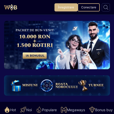
Înregistrare
Conectare
Hot
Noi
Populare
Megaways
Bonus buy