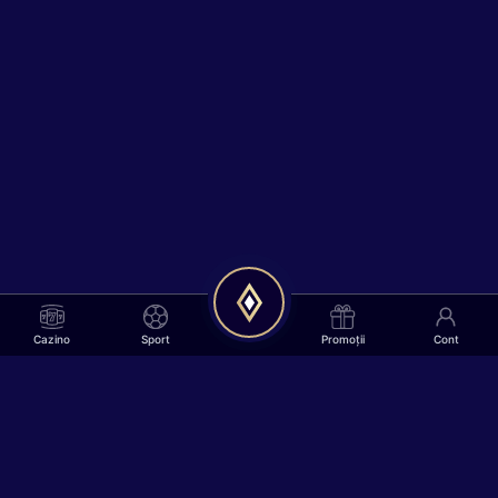
Cazino
Sport
Promoții
Cont
Plăți rapide