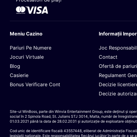
Meniu Cazino
Informații Impo
Pariuri Pe Numere
Joc Responsabil
Jocuri Virtuale
Contact
Blog
Ofertă de pariur
Casierie
Regulament Gener
Bonus Verificare Cont
Decizie licentier
Decizie autoriza
Site-ul WinBoss, parte din Winvia Entertainment Group, este deținut și oper
social în 2 Spinola Road, St. Julians STJ 3014, Malta, număr de înregistr
01.03.2021 până la data de 28.02.2031 și autorizație de exploatare obținut
Cod unic de identificare fiscală 43557448, eliberat de Administrația Fiscală 
legislații naționale. Este responsabilitatea fiecărui jucător în parte de a 