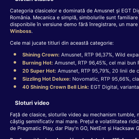
Categoria clasicelor e dominată de Amusnet și EGT Digita
România. Mecanica e simplă, simbolurile sunt familiare
disponibile în versiune demo fără înregistrare, un mare
Winboss
.
Cele mai jucate titluri din această categorie:
Shining Crown:
Amusnet, RTP 96,37%, Wild expan
Burning Hot:
Amusnet, RTP 96,45%, cel mai bun 
20 Super Hot:
Amusnet, RTP 95,79%, 20 linii de câ
Sizzling Hot Deluxe:
Novomatic, RTP 95,66%, clas
40 Shining Crown Bell Link:
EGT Digital, varianta
Sloturi video
Față de clasice, sloturile video au mechanism tumble, mu
câștig semnificativ mai mare. Prețul e volatilitatea rid
de Pragmatic Play, dar Play'n GO, NetEnt și Hacksaw Ga