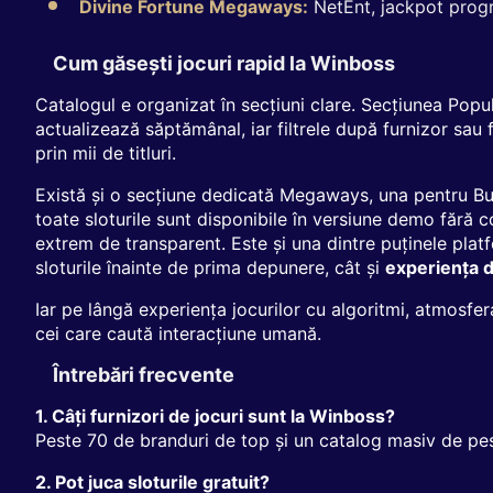
Divine Fortune Megaways:
NetEnt, jackpot progr
Cum găsești jocuri rapid la Winboss
Catalogul e organizat în secțiuni clare. Secțiunea Popula
actualizează săptămânal, iar filtrele după furnizor sau fu
prin mii de titluri.
Există și o secțiune dedicată Megaways, una pentru Buy
toate sloturile sunt disponibile în versiune demo fără 
extrem de transparent. Este și una dintre puținele plat
sloturile înainte de prima depunere, cât și
experiența d
Iar pe lângă experiența jocurilor cu algoritmi, atmosfer
cei care caută interacțiune umană.
Întrebări frecvente
1. Câți furnizori de jocuri sunt la Winboss?
Peste 70 de branduri de top și un catalog masiv de pest
2. Pot juca sloturile gratuit?