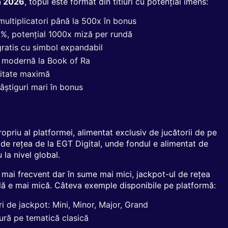
în 2026
, topul este format din titluri cu potențial imens:
ultiplicatori până la 500x în bonus
%, potențial 1000x miză per rundă
gratis cu simbol expandabil
a modernă la Book of Ra
itate maximă
âștiguri mari în bonus
opriu al platformei, alimentat exclusiv de jucătorii de pe
t de rețea de la EGT Digital, unde fondul e alimentat de
 la nivel global.
ă mai frecvent dar în sume mai mici, jackpot-ul de rețea
ală e mai mică. Câteva exemple disponibile pe platformă:
ri de jackpot: Mini, Minor, Major, Grand
ură pe tematică clasică