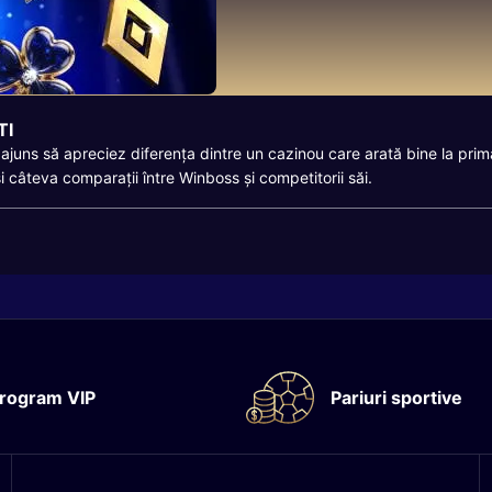
TI
 ajuns să apreciez diferența dintre un cazinou care arată bine la pri
i câteva comparații între Winboss și competitorii săi.
rogram VIP
Pariuri sportive