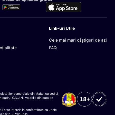
Link-uri Utile
Cele mai mari câștiguri de azi
țialitate
FAQ
cietăţilor comerciale din Malta, cu sediul
cadrul O.N.J.N., valabilă din data de
18+
ali este interzis în conformitate cu unele
ează site-ul WinBoss.