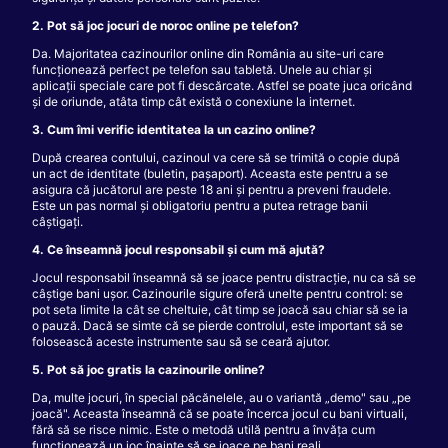
2. Pot să joc jocuri de noroc online pe telefon?
Da. Majoritatea cazinourilor online din România au site-uri care
funcționează perfect pe telefon sau tabletă. Unele au chiar și
aplicații speciale care pot fi descărcate. Astfel se poate juca oricând
și de oriunde, atâta timp cât există o conexiune la internet.
3. Cum îmi verific identitatea la un cazino online?
După crearea contului, cazinoul va cere să se trimită o copie după
un act de identitate (buletin, pașaport). Aceasta este pentru a se
asigura că jucătorul are peste 18 ani și pentru a preveni fraudele.
Este un pas normal și obligatoriu pentru a putea retrage banii
câștigați.
4. Ce înseamnă jocul responsabil și cum mă ajută?
Jocul responsabil înseamnă să se joace pentru distracție, nu ca să se
câștige bani ușor. Cazinourile sigure oferă unelte pentru control: se
pot seta limite la cât se cheltuie, cât timp se joacă sau chiar să se ia
o pauză. Dacă se simte că se pierde controlul, este important să se
folosească aceste instrumente sau să se ceară ajutor.
5. Pot să joc gratis la cazinourile online?
Da, multe jocuri, în special păcănelele, au o variantă „demo" sau „pe
joacă". Aceasta înseamnă că se poate încerca jocul cu bani virtuali,
fără să se risce nimic. Este o metodă utilă pentru a învăța cum
funcționează un joc înainte să se joace pe bani reali.