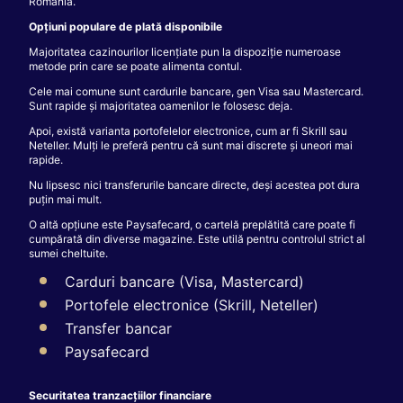
România.
Opțiuni populare de plată disponibile
Majoritatea cazinourilor licențiate pun la dispoziție numeroase
metode prin care se poate alimenta contul.
Cele mai comune sunt cardurile bancare, gen Visa sau Mastercard.
Sunt rapide și majoritatea oamenilor le folosesc deja.
Apoi, există varianta portofelelor electronice, cum ar fi Skrill sau
Neteller. Mulți le preferă pentru că sunt mai discrete și uneori mai
rapide.
Nu lipsesc nici transferurile bancare directe, deși acestea pot dura
puțin mai mult.
O altă opțiune este Paysafecard, o cartelă preplătită care poate fi
cumpărată din diverse magazine. Este utilă pentru controlul strict al
sumei cheltuite.
Carduri bancare (Visa, Mastercard)
Portofele electronice (Skrill, Neteller)
Transfer bancar
Paysafecard
Securitatea tranzacțiilor financiare