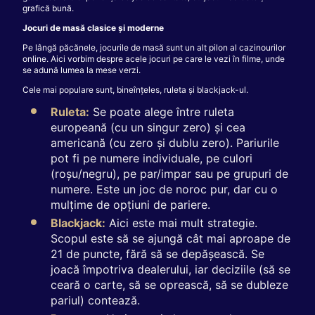
grafică bună.
Jocuri de masă clasice și moderne
Pe lângă păcănele, jocurile de masă sunt un alt pilon al cazinourilor
online. Aici vorbim despre acele jocuri pe care le vezi în filme, unde
se adună lumea la mese verzi.
Cele mai populare sunt, bineînțeles, ruleta și blackjack-ul.
Ruleta:
Se poate alege între ruleta
europeană (cu un singur zero) și cea
americană (cu zero și dublu zero). Pariurile
pot fi pe numere individuale, pe culori
(roșu/negru), pe par/impar sau pe grupuri de
numere. Este un joc de noroc pur, dar cu o
mulțime de opțiuni de pariere.
Blackjack:
Aici este mai mult strategie.
Scopul este să se ajungă cât mai aproape de
21 de puncte, fără să se depășească. Se
joacă împotriva dealerului, iar deciziile (să se
ceară o carte, să se oprească, să se dubleze
pariul) contează.