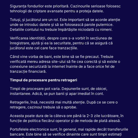
Siguranța fondurilor este prioritară. Cazinourile serioase folosesc
tehnologii de criptare avansate pentru a proteja datele.
Totuși, și jucătorul are un rol. Este important să se acorde atenție
unde se introduc datele și să se folosească parole puternice.
Detaliile contului nu trebuie împărtășite niciodată cu nimeni.
Verificarea identității, despre care s-a vorbit în secțiunea de
înregistrare, ajută și ea la securitate, pentru că se asigură că
jucătorul este cel care face tranzacțiile.
Când vine vorba de bani, este bine să se fie precaut. Trebuie
verificată mereu adresa site-ului să fie cea corectă și să existe o
conexiune securizată la internet înainte de a face orice fel de
tranzacție financiară.
Timpul de procesare pentru retrageri
Timpii de procesare pot varia. Depunerile sunt, de obicei,
instantanee. Adică, se pun banii și apar imediat în cont.
Retragerile, însă, necesită mai multă atenție. După ce se cere o
retragere, cazinoul trebuie să o aprobe.
Aceasta poate dura de la câteva ore până la 2-3 zile lucrătoare, în
funcție de politica fiecărui operator și de metoda de plată aleasă.
Portofelele electronice sunt, în general, mai rapide decât transferurile
bancare. Este bine să se verifice dinainte care sunt timpii estimați