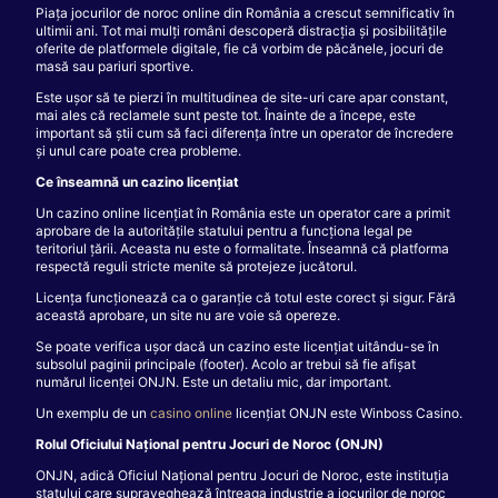
Piața jocurilor de noroc online din România a crescut semnificativ în
ultimii ani. Tot mai mulți români descoperă distracția și posibilitățile
oferite de platformele digitale, fie că vorbim de păcănele, jocuri de
masă sau pariuri sportive.
Este ușor să te pierzi în multitudinea de site-uri care apar constant,
mai ales că reclamele sunt peste tot. Înainte de a începe, este
important să știi cum să faci diferența între un operator de încredere
și unul care poate crea probleme.
Ce înseamnă un cazino licențiat
Un cazino online licențiat în România este un operator care a primit
aprobare de la autoritățile statului pentru a funcționa legal pe
teritoriul țării. Aceasta nu este o formalitate. Înseamnă că platforma
respectă reguli stricte menite să protejeze jucătorul.
Licența funcționează ca o garanție că totul este corect și sigur. Fără
această aprobare, un site nu are voie să opereze.
Se poate verifica ușor dacă un cazino este licențiat uitându-se în
subsolul paginii principale (footer). Acolo ar trebui să fie afișat
numărul licenței ONJN. Este un detaliu mic, dar important.
Un exemplu de un
casino online
licențiat ONJN este Winboss Casino.
Rolul Oficiului Național pentru Jocuri de Noroc (ONJN)
ONJN, adică Oficiul Național pentru Jocuri de Noroc, este instituția
statului care supraveghează întreaga industrie a jocurilor de noroc