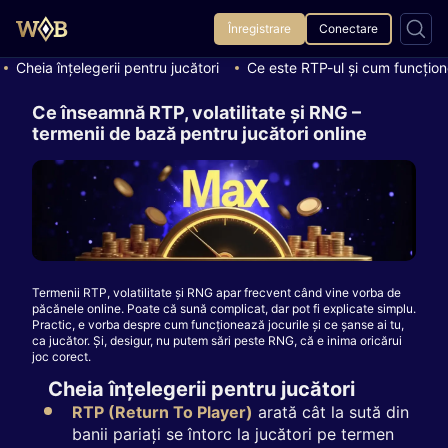
Înregistrare
Conectare
Cheia înțelegerii pentru jucători
Ce este RTP-ul și cum funcțio
Ce înseamnă RTP, volatilitate și RNG –
termenii de bază pentru jucători online
Termenii RTP, volatilitate și RNG apar frecvent când vine vorba de
păcănele online. Poate că sună complicat, dar pot fi explicate simplu.
Practic, e vorba despre cum funcționează jocurile și ce șanse ai tu,
ca jucător. Și, desigur, nu putem sări peste RNG, că e inima oricărui
joc corect.
Cheia înțelegerii pentru jucători
RTP (Return To Player)
arată cât la sută din
banii pariați se întorc la jucători pe termen