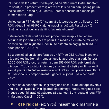
RTP vine de la "Return To Player", adică "Returnare Către Jucător".
Pe scurt, e un procent care îți arată cât la sută din banii pariați pe un
joc se întorc, în medie, la jucători. Poate fi considerat o medie pe
termen foarte lung.
Un joc cu un RTP de 96% înseamnă că, teoretic, pentru fiecare 100
RON băgați în el, 96 RON ajung înapoi la jucători. Restul de 4%
rămâne la cazinou, acesta fiind "avantajul casei".
Este important de știut că acest procent nu se aplică la fiecare
sesiune de joc sau la fiecare pariu. E o medie calculată pe milioane
de rotiri sau mâini jucate. Deci, nu te aștepta să câștigi fix 96 RON
dacă pariezi 100 RON.
Să zicem că ai un slot preferat cu un RTP de 95.5%. Asta înseamnă
că, dacă toți jucătorii din lume ar juca la acel slot și ar paria în total
1.000.000 RON, jocul ar returna cam 955.000 RON sub formă de
câștiguri. Tu, ca jucător individual, ai putea să câștigi mult mai mult
sau să pierzi totul într-o sesiune scurtă. RTP-ul nu prezice rezultatul
tău personal, ci comportamentul general al jocului pe o perioadă
vastă.
Aceste două concepte (RTP și marginea casei) sunt, de fapt, inversul
unuia altuia. Dacă RTP-ul îți arată cât primești înapoi, marginea casei
(house edge) îți arată cât păstrează cazinoul. Sunt legate direct: RTP
+ Marginea Casei = 100%.
RTP ridicat
(ex: 97%) înseamnă o margine a