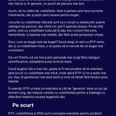
mai ridicat e, în general, un punct de plecare mai bun.
Acum, să nu uităm de volatilitate. Asta e partea care face lucrurile
interesante, dar și puțin periculoase pentru buget.
Jocurile cu volatilitate ridicată sunt ca o cursă cu obstacole: puține
câștiguri pe parcurs, dar când vin, pot fi spectaculoase. Pe de altă
parte, cele cu volatilitate scăzută îți dau mici victorii frecvent,
menținându-ți balanța mai stabilă, dar fără acele jackpoturi uriașe.
Deci, cum se leagă asta de buget? Dacă alegi un slot cu RTP mare,
dar și cu volatilitate mare, s-ar putea să ai nevoie de un buget mai
consistent.
De ce? Pentru că vei trece prin perioade mai lungi fără câștiguri
semnificative, așteptând acea lovitură mare.
Dacă bugetul tău e mai mic, poate ar fi mai prudent să te orientezi
spre jocuri cu volatilitate mai mică, chiar dacă RTP-ul lor e puțin mai
jos. Așa, îți gestionezi mai bine banii și eviți să rămâi fără fonduri prea
repede.
În esență, RTP-ul este un indicator al cât de "generos" este un joc pe
termen lung, dar trebuie corelat cu volatilitatea pentru a înțelege cu
adevărat impactul asupra bugetului tău.
Pe scurt
RTP, volatilitatea și RNG sunt concepte esențiale pentru jucătorii