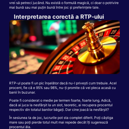
vrei să petreci jucând. Nu există o formulă magică, ci doar o potrivire
mai bună sau mai puțin bună între joc și preferințele tale.
Interpretarea corectă a RTP-ului
RTP-ul poate fi un pic înșelător dacă nu-l privești cum trebuie. Acel
procent, fie că e 95% sau 98%, nu-ți promite că vei pleca acasă cu
banii în buzunar.
Poate fi considerat o medie pe termen foarte, foarte lung. Adică,
dacă ai juca la nesfârșit la un slot, teoretic, ai recupera procentul
respectiv din totalul banilor băgați. Dar cine joacă la nesfârșit?
În sesiunea ta de joc, lucrurile pot sta complet diferit. Poți câștiga
mare sau poți pierde totul mult mai repede decât îți sugerează
procentul ăla.