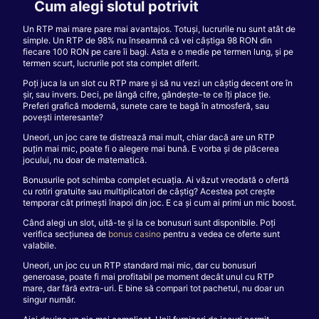
Cum alegi slotul potrivit
Un RTP mai mare pare mai avantajos. Totuși, lucrurile nu sunt atât de
simple. Un RTP de 98% nu înseamnă că vei câștiga 98 RON din
fiecare 100 RON pe care îi bagi. Asta e o medie pe termen lung, și pe
termen scurt, lucrurile pot sta complet diferit.
Poți juca la un slot cu RTP mare și să nu vezi un câștig decent ore în
șir, sau invers. Deci, pe lângă cifre, gândește-te ce îți place ție.
Preferi grafică modernă, sunete care te bagă în atmosferă, sau
povești interesante?
Uneori, un joc care te distrează mai mult, chiar dacă are un RTP
puțin mai mic, poate fi o alegere mai bună. E vorba și de plăcerea
jocului, nu doar de matematică.
Bonusurile pot schimba complet ecuația. Ai văzut vreodată o ofertă
cu rotiri gratuite sau multiplicatori de câștig? Acestea pot crește
temporar cât primești înapoi din joc. E ca și cum ai primi un mic boost.
Când alegi un slot, uită-te și la ce bonusuri sunt disponibile. Poți
verifica secțiunea de
bonus casino
pentru a vedea ce oferte sunt
valabile.
Uneori, un joc cu un RTP standard mai mic, dar cu bonusuri
generoase, poate fi mai profitabil pe moment decât unul cu RTP
mare, dar fără extra-uri. E bine să compari tot pachetul, nu doar un
singur număr.