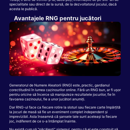
specialitate sau direct de la sursă, de la dezvoltatorul jocului, dacă
acesta le publică.
Avantajele RNG pentru jucători
Generatorul de Numere Aleatorii (RNG) este, practic, gardianul
corectitudinii în lumea cazinourilor online. Fără un RNG bun, ar fi ușor
pentru oricine să încerce să manipuleze rezultatele jocurilor, fie în
favoarea cazinoului, fie a unor jucători anumiți.
Dar RNG-ul face ca fiecare rotire la sloturi sau fiecare carte împărțită
la jocuri de masă să fie un eveniment complet independent și
imprevizibil. Asta înseamnă că șansele tale sunt aceleași la fiecare
joc, indiferent de ce s-a întâmplat înainte.
Nu există cum să "păcălești" sistemul, pentru că el este construit să