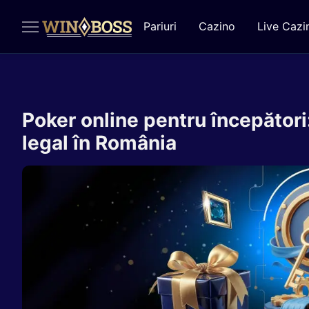
Pariuri
Cazino
Live Cazi
Poker online pentru începători
legal în România