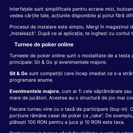
Interfețele sunt simplificate pentru ecrane mici, butoan
vedea cărțile tale, acțiunile disponibile și potul fără dif
Procesul de instalare este simplu. Mergi în magazinul de
„Instalează". După ce ai aplicația, te loghezi cu contul t
Turnee de poker online
Turneele de poker online sunt o modalitate de a testa ab
principale: Sit & Go și evenimentele majore.
Sit & Go
sunt competiții care încep imediat ce s-a strâ
programare anume.
Evenimentele majore
, cum ar fi cele săptămânale sau
mare de jucători. Acestea au o structură de joc mai co
Fiecare turneu vine cu o taxă de participare (buy-in). 
porțiune rămâne casei de poker ca „rake". De exemplu
plătești 100 RON pentru a juca și 10 RON este taxa.