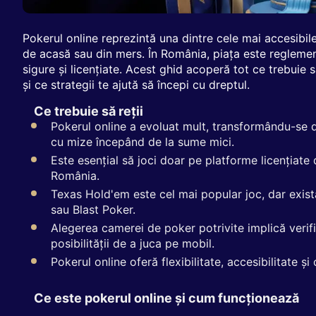
Pokerul online reprezintă una dintre cele mai accesibil
de acasă sau din mers. În România, piața este reglemen
sigure și licențiate. Acest ghid acoperă tot ce trebuie s
și ce strategii te ajută să începi cu dreptul.
Ce trebuie să reții
Pokerul online a evoluat mult, transformându-se din
cu mize începând de la sume mici.
Este esențial să joci doar pe platforme licențiate
România.
Texas Hold'em este cel mai popular joc, dar exis
sau Blast Poker.
Alegerea camerei de poker potrivite implică verifica
posibilității de a juca pe mobil.
Pokerul online oferă flexibilitate, accesibilitate și
Ce este pokerul online și cum funcționează