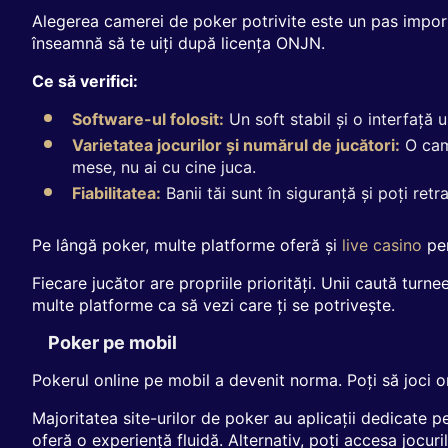
Alegerea camerei de poker potrivite este un pas importa
înseamnă să te uiți după licența ONJN.
Ce să verifici:
Software-ul folosit:
Un soft stabil și o interfață u
Varietatea jocurilor și numărul de jucători:
O came
mese, nu ai cu cine juca.
Fiabilitatea:
Banii tăi sunt în siguranță și poți ret
Pe lângă poker, multe platforme oferă și
live casino
pen
Fiecare jucător are propriile priorități. Unii caută turne
multe platforme ca să vezi care ți se potrivește.
Poker pe mobil
Pokerul online pe mobil a devenit norma. Poți să joci or
Majoritatea site-urilor de poker au aplicații dedicate p
oferă o experiență fluidă. Alternativ, poți accesa jocuri