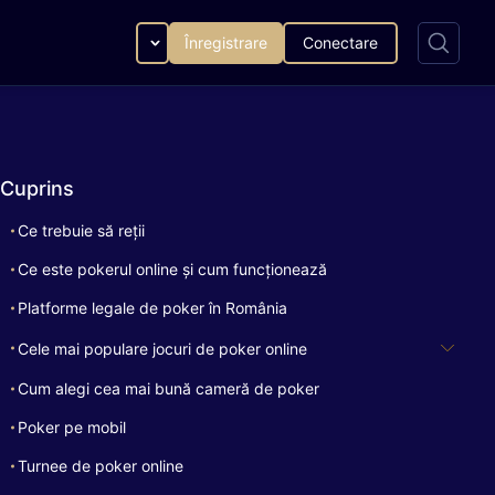
Înregistrare
Conectare
Cuprins
Ce trebuie să reții
Ce este pokerul online și cum funcționează
Platforme legale de poker în România
Cele mai populare jocuri de poker online
Texas Hold'em
Cum alegi cea mai bună cameră de poker
Omaha și alte variații
Poker pe mobil
Turnee de poker online