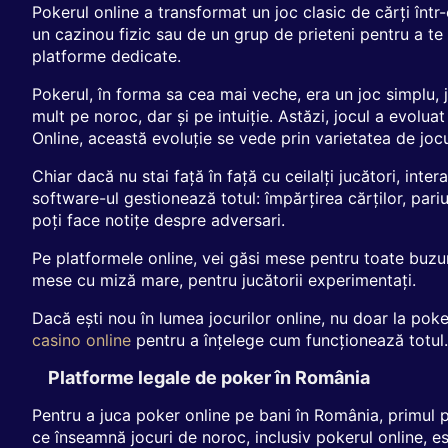
Pokerul online a transformat un joc clasic de cărți într
un cazinou fizic sau de un grup de prieteni pentru a te
platforme dedicate.
Pokerul, în forma sa cea mai veche, era un joc simplu, j
mult pe noroc, dar și pe intuiție. Astăzi, jocul a evolu
Online, această evoluție se vede prin varietatea de jocu
Chiar dacă nu stai față în față cu ceilalți jucători, inte
software-ul gestionează totul: împărțirea cărților, pariur
poți face notițe despre adversari.
Pe platformele online, vei găsi mese pentru toate buzun
mese cu miză mare, pentru jucătorii experimentați.
Dacă ești nou în lumea jocurilor online, nu doar la poke
casino online
pentru a înțelege cum funcționează totul.
Platforme legale de poker în România
Pentru a juca poker online pe bani în România, primul pa
ce înseamnă jocuri de noroc, inclusiv pokerul online, 