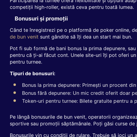
Participarea la turnee oferă flexibilitate și opțiuni ada
competiții high-roller, există ceva pentru toată lumea.
Bonusuri și promoții
Când te înregistrezi pe o platformă de poker online, de
de bun venit
sunt gândite să îți dea un start mai bun.
Pot fi sub formă de bani bonus la prima depunere, sau 
pentru că ți-ai făcut cont. Unele site-uri îți pot ofer
pentru turnee.
Tipuri de bonusuri:
Bonus la prima depunere: Primești un procent di
Bonus fără depunere: Un mic credit oferit doar pen
Token-uri pentru turnee: Bilete gratuite pentru a p
Pe lângă bonusurile de bun venit, operatorii organizea
sportive sau promoții săptămânale. Poți găsi curse de j
Bonusurile vin cu condiții de rulare. Trebuie să joci 