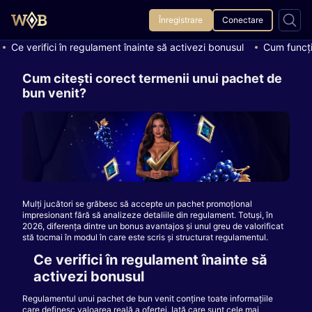
Înregistrare
Conectare
Ce verifici în regulament înainte să activezi bonusul
Cum funcțio
Cum citești corect termenii unui pachet de
bun venit?
Mulți jucători se grăbesc să accepte un pachet promoțional
impresionant fără să analizeze detaliile din regulament. Totuși, în
2026, diferența dintre un bonus avantajos și unul greu de valorificat
stă tocmai în modul în care este scris și structurat regulamentul.
Ce verifici în regulament înainte să
activezi bonusul
Regulamentul unui pachet de bun venit conține toate informațiile
care definesc valoarea reală a ofertei. Iată care sunt cele mai