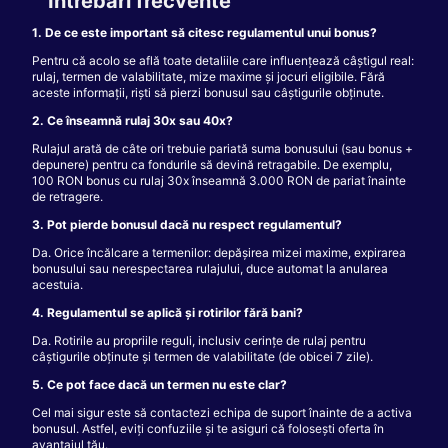
Întrebări frecvente
1. De ce este important să citesc regulamentul unui bonus?
Pentru că acolo se află toate detaliile care influențează câștigul real:
rulaj, termen de valabilitate, mize maxime și jocuri eligibile. Fără
aceste informații, riști să pierzi bonusul sau câștigurile obținute.
2. Ce înseamnă rulaj 30x sau 40x?
Rulajul arată de câte ori trebuie pariată suma bonusului (sau bonus +
depunere) pentru ca fondurile să devină retragabile. De exemplu,
100 RON bonus cu rulaj 30x înseamnă 3.000 RON de pariat înainte
de retragere.
3. Pot pierde bonusul dacă nu respect regulamentul?
Da. Orice încălcare a termenilor: depășirea mizei maxime, expirarea
bonusului sau nerespectarea rulajului, duce automat la anularea
acestuia.
4. Regulamentul se aplică și rotirilor fără bani?
Da. Rotirile au propriile reguli, inclusiv cerințe de rulaj pentru
câștigurile obținute și termen de valabilitate (de obicei 7 zile).
5. Ce pot face dacă un termen nu este clar?
Cel mai sigur este să contactezi echipa de suport înainte de a activa
bonusul. Astfel, eviți confuziile și te asiguri că folosești oferta în
avantajul tău.