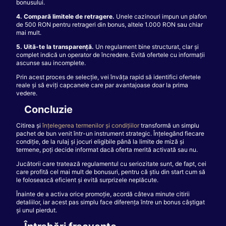
bonusului.
4. Compară limitele de retragere.
Unele cazinouri impun un plafon
de 500 RON pentru retrageri din bonus, altele 1.000 RON sau chiar
mai mult.
5. Uită-te la transparență.
Un regulament bine structurat, clar și
complet indică un operator de încredere. Evită ofertele cu informații
ascunse sau incomplete.
Prin acest proces de selecție, vei învăța rapid să identifici ofertele
reale și să eviți capcanele care par avantajoase doar la prima
vedere.
Concluzie
Citirea și
înțelegerea termenilor și condițiilor
transformă un simplu
pachet de bun venit într-un instrument strategic. Înțelegând fiecare
condiție, de la rulaj și jocuri eligibile până la limite de miză și
termene, poți decide informat dacă oferta merită activată sau nu.
Jucătorii care tratează regulamentul cu seriozitate sunt, de fapt, cei
care profită cel mai mult de bonusuri, pentru că știu din start cum să
le folosească eficient și evită surprizele neplăcute.
Înainte de a activa orice promoție, acordă câteva minute citirii
detaliilor, iar acest pas simplu face diferența între un bonus câștigat
și unul pierdut.