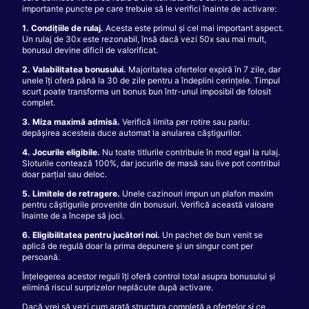
importante puncte pe care trebuie să le verifici înainte de activare:
1. Condițiile de rulaj.
Acesta este primul și cel mai important aspect.
Un rulaj de 30x este rezonabil, însă dacă vezi 50x sau mai mult,
bonusul devine dificil de valorificat.
2. Valabilitatea bonusului.
Majoritatea ofertelor expiră în 7 zile, dar
unele îți oferă până la 30 de zile pentru a îndeplini cerințele. Timpul
scurt poate transforma un bonus bun într-unul imposibil de folosit
complet.
3. Miza maximă admisă.
Verifică limita per rotire sau pariu:
depășirea acesteia duce automat la anularea câștigurilor.
4. Jocurile eligibile.
Nu toate titlurile contribuie în mod egal la rulaj.
Sloturile contează 100%, dar jocurile de masă sau live pot contribui
doar parțial sau deloc.
5. Limitele de retragere.
Unele cazinouri impun un plafon maxim
pentru câștigurile provenite din bonusuri. Verifică această valoare
înainte de a începe să joci.
6. Eligibilitatea pentru jucători noi.
Un pachet de bun venit se
aplică de regulă doar la prima depunere și un singur cont per
persoană.
Înțelegerea acestor reguli îți oferă control total asupra bonusului și
elimină riscul surprizelor neplăcute după activare.
Dacă vrei să vezi cum arată structura completă a ofertelor și ce