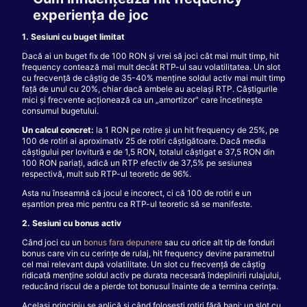
experiența de joc
1. Sesiuni cu buget limitat
Dacă ai un buget fix de 100 RON și vrei să joci cât mai mult timp, hit
frequency contează mai mult decât RTP-ul sau volatilitatea. Un slot
cu frecvență de câștig de 35-40% menține soldul activ mai mult timp
față de unul cu 20%, chiar dacă ambele au același RTP. Câștigurile
mici și frecvente acționează ca un „amortizor" care încetinește
consumul bugetului.
Un calcul concret:
la 1 RON pe rotire și un hit frequency de 25%, pe
100 de rotiri ai aproximativ 25 de rotiri câștigătoare. Dacă media
câștigului per lovitură e de 1,5 RON, totalul câștigat e 37,5 RON din
100 RON pariați, adică un RTP efectiv de 37,5% pe sesiunea
respectivă, mult sub RTP-ul teoretic de 96%.
Asta nu înseamnă că jocul e incorect, ci că 100 de rotiri e un
eșantion prea mic pentru ca RTP-ul teoretic să se manifeste.
2. Sesiuni cu bonus activ
Când joci cu un
bonus fara depunere
sau cu orice alt tip de fonduri
bonus care vin cu cerințe de rulaj, hit frequency devine parametrul
cel mai relevant după volatilitate. Un slot cu frecvență de câștig
ridicată menține soldul activ pe durata necesară îndeplinirii rulajului,
reducând riscul de a pierde tot bonusul înainte de a termina cerința.
Același principiu se aplică și când folosești rotiri fără bani: un slot cu