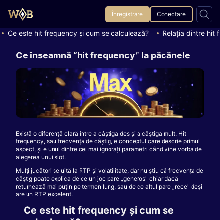
Înregistrare
Conectare
Ce este hit frequency și cum se calculează?
Relația dintre hit 
Ce înseamnă “hit frequency” la păcănele
Există o diferență clară între a câștiga des și a câștiga mult. Hit
frequency, sau frecvența de câștig, e conceptul care descrie primul
aspect, și e unul dintre cei mai ignorați parametri când vine vorba de
alegerea unui slot.
Mulți jucători se uită la RTP și volatilitate, dar nu știu că frecvența de
câștig poate explica de ce un joc pare „generos" chiar dacă
returnează mai puțin pe termen lung, sau de ce altul pare „rece" deși
are un RTP excelent.
Ce este hit frequency și cum se