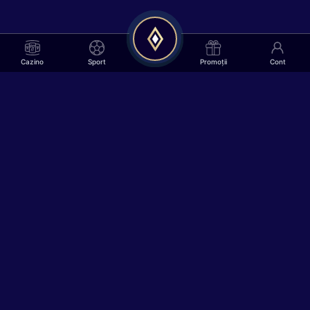
Cazino
Sport
Promoții
Cont
Plăți rapide
Program VIP
Pariuri sportive
Peste 4000 de jocuri