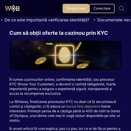
Înregistrare
Conectare
De ce este importantă verificarea identității?
Documentele neces
Cum să obții oferte la cazinou prin KYC
În lumea cazinourilor online, confirmarea identității, sau procesul
KYC (Know Your Customer), a devenit o cerință obligatorie, foarte
importantă pentru a asigura o experiență sigură, transparență și
acces la recompense exclusive.
La Winboss, finalizarea procesului KYC nu doar că îți securizează
contul și câștigurile, ci îți aduce un
bonus fara depunere
foarte
interesant. Primești șansa de a câștiga până la 400 de rotiri la Gates
of Olympus, unul dintre cele mai în vogă sloturi disponibile pe site-ul
nostru.
În acest articol îți vom explica, pas cu pas, tot ce ai de făcut pentru a