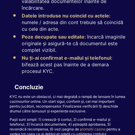
valabilitatea documentelor înainte de
încărcare.
Datele introduse nu coincid cu actele:
numele / adresa din cont trebuie să coincidă
cu cele din acte.
Poze decupate sau editate:
încarcă imaginile
originale și asigură-te că documentul este
complet vizibil.
Nu ți-ai confirmat e-mailul și telefonul:
bifează acest pas înainte de a demara
procesul KYC.
Concluzie
KYC nu este un obstacol, ci mai degrabă o rampă de lansare în lumea
cazinourilor online. Un start sigur, conform și, cel mai important
pentru jucători, recompensator. Finalizarea verificării îți deschide
drumul către bonusuri și experiențe exclusive.
Pașii sunt simpli: 1) creează-ți contul, 2) confirmă e-mailul și
telefonul, 3) încarcă documentele, 4) așteaptă aprobarea, 5)
revendică recompensa, 6) vezi pagina de
promotii casino
pentru a
vedea tot ceea ce ai deblocat odată cu validarea contului.