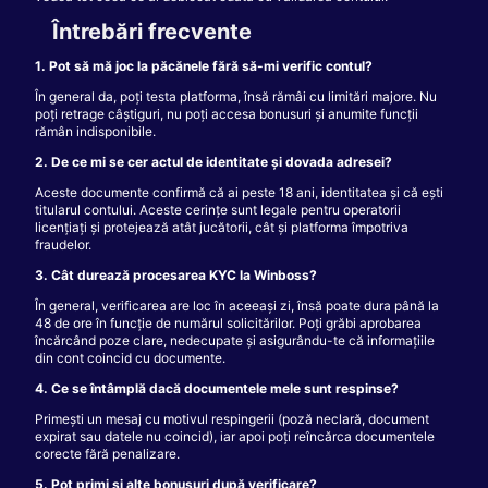
Întrebări frecvente
1. Pot să mă joc la păcănele fără să-mi verific contul?
În general da, poți testa platforma, însă rămâi cu limitări majore. Nu
poți retrage câștiguri, nu poți accesa bonusuri și anumite funcții
rămân indisponibile.
2. De ce mi se cer actul de identitate și dovada adresei?
Aceste documente confirmă că ai peste 18 ani, identitatea și că ești
titularul contului. Aceste cerințe sunt legale pentru operatorii
licențiați și protejează atât jucătorii, cât și platforma împotriva
fraudelor.
3. Cât durează procesarea KYC la Winboss?
În general, verificarea are loc în aceeași zi, însă poate dura până la
48 de ore în funcție de numărul solicitărilor. Poți grăbi aprobarea
încărcând poze clare, nedecupate și asigurându-te că informațiile
din cont coincid cu documente.
4. Ce se întâmplă dacă documentele mele sunt respinse?
Primești un mesaj cu motivul respingerii (poză neclară, document
expirat sau datele nu coincid), iar apoi poți reîncărca documentele
corecte fără penalizare.
5. Pot primi și alte bonusuri după verificare?