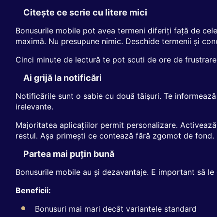
Citește ce scrie cu litere mici
Bonusurile mobile pot avea termeni diferiți față de cele 
maximă. Nu presupune nimic. Deschide termenii și condiți
Cinci minute de lectură te pot scuti de ore de frustrare
Ai grijă la notificări
Notificările sunt o sabie cu două tăișuri. Te informea
irelevante.
Majoritatea aplicațiilor permit personalizare. Activează
restul. Așa primești ce contează fără zgomot de fond.
Partea mai puțin bună
Bonusurile mobile au și dezavantaje. E important să le 
Beneficii:
Bonusuri mai mari decât variantele standard