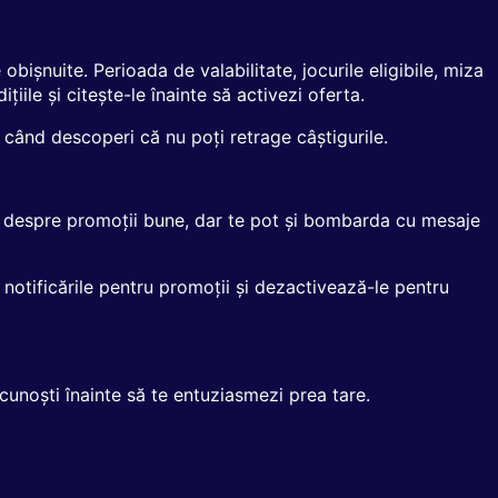
obișnuite. Perioada de valabilitate, jocurile eligibile, miza
ile și citește-le înainte să activezi oferta.
 când descoperi că nu poți retrage câștigurile.
ză despre promoții bune, dar te pot și bombarda cu mesaje
 notificările pentru promoții și dezactivează-le pentru
cunoști înainte să te entuziasmezi prea tare.