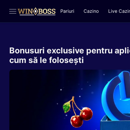
Pariuri
Cazino
Live Cazi
Bonusuri exclusive pentru aplic
cum să le folosești