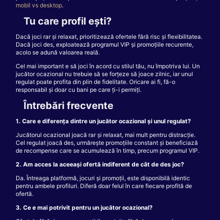
mobil vs desktop
.
Tu care profil ești?
Dacă joci rar și relaxat, prioritizează ofertele fără risc și flexibilitatea.
Dacă joci des, exploatează programul VIP și promoțiile recurente,
acolo se adună valoarea reală.
Cel mai important e să joci în acord cu stilul tău, nu împotriva lui. Un
jucător ocazional nu trebuie să se forțeze să joace zilnic, iar unul
regulat poate profita din plin de fidelitate. Oricare ai fi, fă-o
responsabil și doar cu bani pe care ți-i permiți.
Întrebări frecvente
1. Care e diferența dintre un jucător ocazional și unul regulat?
Jucătorul ocazional joacă rar și relaxat, mai mult pentru distracție.
Cel regulat joacă des, urmărește promoțiile constant și beneficiază
de recompense care se acumulează în timp, precum programul VIP.
2. Am acces la aceeași ofertă indiferent de cât de des joc?
Da. Întreaga platformă, jocuri și promoții, este disponibilă identic
pentru ambele profiluri. Diferă doar felul în care fiecare profită de
ofertă.
3. Ce e mai potrivit pentru un jucător ocazional?