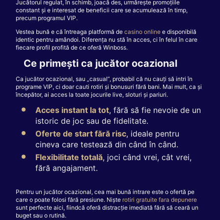
Jucătorul regulat, în schimb, joacă des, urmărește promoțiile
constant și e interesat de beneficii care se acumulează în timp,
precum programul VIP.
Vestea bună e că întreaga platformă de
casino online
e disponibilă
identic pentru amândoi. Diferența nu stă în acces, ci în felul în care
fiecare profil profită de ce oferă Winboss.
Ce primești ca jucător ocazional
Ca jucător ocazional, sau „casual”, probabil că nu cauți să intri în
programe VIP, ci doar cauti rotiri și bonusuri fără bani. Mai mult, ca și
începător, ai acces la toate jocurile live, sloturi și pariuri.
Acces instant la tot
, fără să fie nevoie de un
istoric de joc sau de fidelitate.
Oferte de start fără risc
, ideale pentru
cineva care testează din când în când.
Flexibilitate totală
, joci când vrei, cât vrei,
fără angajament.
Pentru un jucător ocazional, cea mai bună intrare este o ofertă pe
care o poate folosi fără presiune. Niște
rotiri gratuite fara depunere
sunt perfecte aici, fiindcă oferă distracție imediată fără să ceară un
buget sau o rutină.