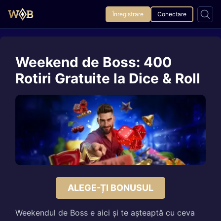
Înregistrare
Conectare
Weekend de Boss: 400
Rotiri Gratuite la Dice & Roll
ALEGE-ȚI BONUSUL
Weekendul de Boss e aici și te așteaptă cu ceva