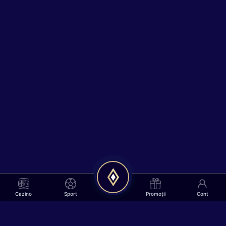
Cazino
Sport
Promoții
Cont