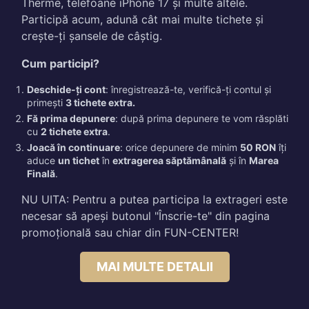
Therme, telefoane iPhone 17 și multe altele.
Participă acum, adună cât mai multe tichete și
crește-ți șansele de câștig.
Cum participi?
Deschide-ți cont
: înregistrează-te, verifică-ți contul și
primești
3 tichete extra.
Fă prima depunere
: după prima depunere te vom răsplăti
cu
2 tichete extra
.
Joacă în continuare
: orice depunere de minim
50 RON
îți
aduce
un tichet
în
extragerea săptămânală
și în
Marea
Finală
.
NU UITA: Pentru a putea participa la extrageri este
necesar să apeși butonul "Înscrie-te" din pagina
promoțională sau chiar din FUN-CENTER!
MAI MULTE DETALII