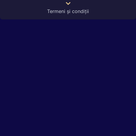
Termeni și condiții