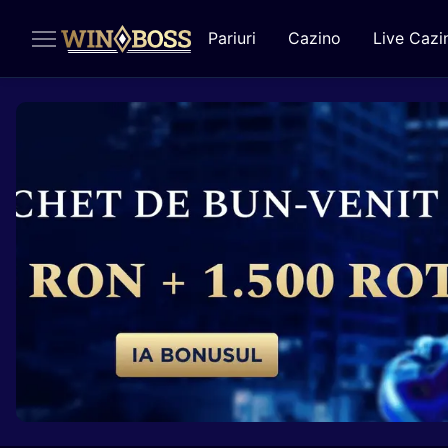
Pariuri
Cazino
Live Cazi