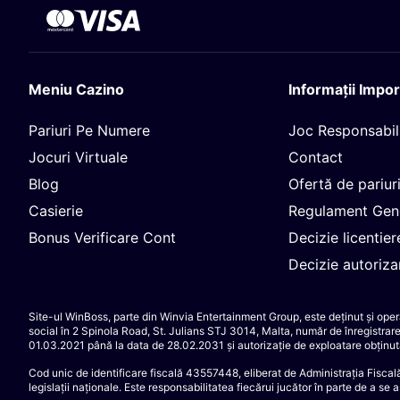
Meniu Cazino
Informații Impo
Pariuri Pe Numere
Joc Responsabil
Jocuri Virtuale
Contact
Blog
Ofertă de pariur
Casierie
Regulament Gener
Bonus Verificare Cont
Decizie licentier
Decizie autoriza
Site-ul WinBoss, parte din Winvia Entertainment Group, este deținut și oper
social în 2 Spinola Road, St. Julians STJ 3014, Malta, număr de înregistr
01.03.2021 până la data de 28.02.2031 și autorizație de exploatare obținut
Cod unic de identificare fiscală 43557448, eliberat de Administrația Fiscală 
legislații naționale. Este responsabilitatea fiecărui jucător în parte de a 