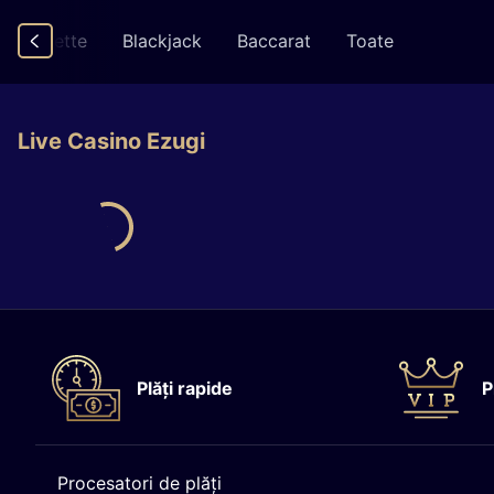
Roulette
Blackjack
Baccarat
Toate
Live Casino Ezugi
Plăți rapide
P
Procesatori de plăți