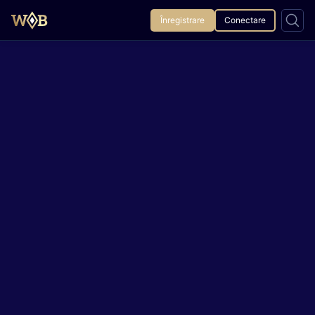
Înregistrare
Conectare