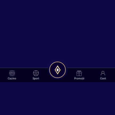
Cazino
Sport
Promoții
Cont
Plăți rapide