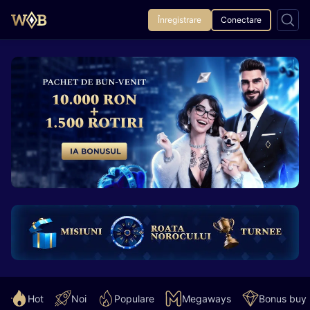
Înregistrare
Conectare
Hot
Noi
Populare
Megaways
Bonus buy